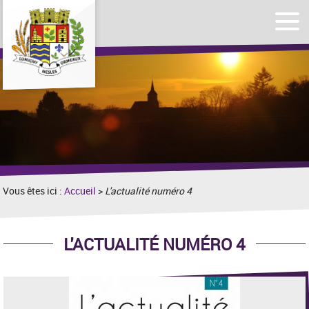
Affic
Afficher
le
le
men
formulaire
de
recherche
Vous êtes ici :
Accueil
>
L'actualité numéro 4
L'ACTUALITÉ NUMÉRO 4