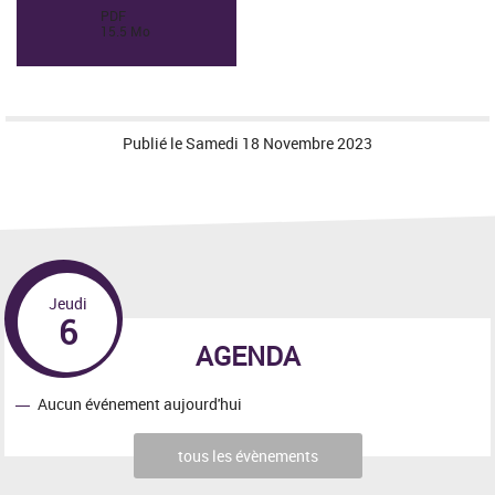
(
PDF
15.5
Mo
)
Publié le
Samedi 18 Novembre 2023
Jeudi
6
AGENDA
Aucun événement aujourd'hui
tous les évènements