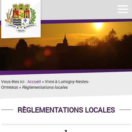
Affic
Afficher
le
le
men
formulaire
de
recherche
Vous êtes ici :
Accueil
> Vivre à Lumigny-Nesles-
Ormeaux >
Règlementations locales
RÈGLEMENTATIONS LOCALES