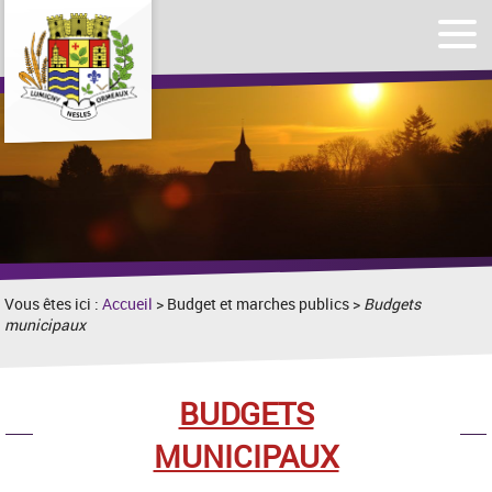
Affic
Afficher
le
le
men
formulaire
de
recherche
Vous êtes ici :
Accueil
> Budget et marches publics >
Budgets
municipaux
BUDGETS
MUNICIPAUX