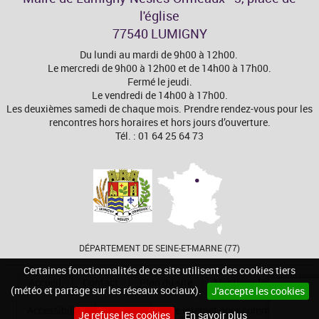
l'église
77540 LUMIGNY
Du lundi au mardi de 9h00 à 12h00.
Le mercredi de 9h00 à 12h00 et de 14h00 à 17h00.
Fermé le jeudi.
Le vendredi de 14h00 à 17h00.
Les deuxièmes samedi de chaque mois. Prendre rendez-vous pour les
rencontres hors horaires et hors jours d’ouverture.
Tél. : 01 64 25 64 73
DÉPARTEMENT DE SEINE-ET-MARNE (77)
Certaines fonctionnalités de ce site utilisent des cookies tiers
Accueil
Contact
Plan du site
Mentions légales
(météo et partage sur les réseaux sociaux).
J'accepte les cookies
Accessibilité
Cookies
Site internet pour communes
Je refuse les cookies
En savoir plus