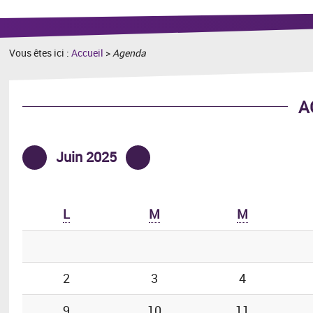
recherche
Vous êtes ici :
Accueil
>
Agenda
A
Juin 2025
Mois précédent
Mois suivant
L
M
M
2
3
4
9
10
11