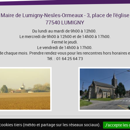
Maire de Lumigny-Nesles-Ormeaux - 3, place de l'église
77540 LUMIGNY
Du lundi au mardi de 9h00 à 12h00.
Le mercredi de 9h00 à 12h00 et de 14h00 à 17h00.
Fermé le jeudi.
Le vendredi de 14h00 à 17h00.
 chaque mois. Prendre rendez-vous pour les rencontres hors horaires et
Tél. : 01 64 25 64 73
n du site
Mentions légales
Accessibilité
Cookies
 cookies tiers (météo et partage sur les réseaux sociaux).
J'accepte les 