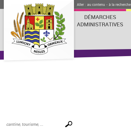
Aller :
au contenu
-
à la recherche
DÉMARCHES
ADMINISTRATIVES
Effectuer
une