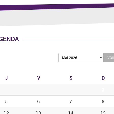
GENDA
Afficher
le
mois
de
J
V
S
D
:
1
5
6
7
8
12
13
14
15