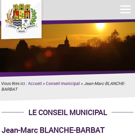
Affic
Afficher
le
le
men
formulaire
de
recherche
Vous êtes ici :
Accueil
>
Conseil municipal
>
Jean-Marc BLANCHE-
BARBAT
LE CONSEIL MUNICIPAL
Jean-Marc BLANCHE-BARBAT