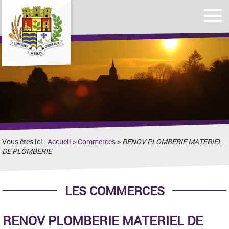
Affic
Afficher
le
le
men
formulaire
de
recherche
Vous êtes ici :
Accueil
>
Commerces
>
RENOV PLOMBERIE MATERIEL
DE PLOMBERIE
LES COMMERCES
RENOV PLOMBERIE MATERIEL DE