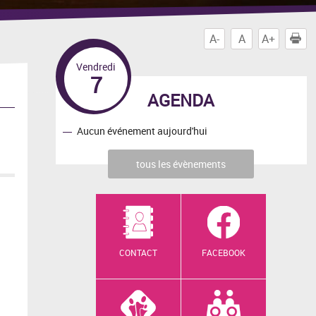
A-
A
A+
I
Vendredi
7
AGENDA
Aucun événement aujourd'hui
tous les évènements
CONTACT
FACEBOOK