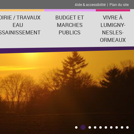
Aide & accessibilité
|
Plan du site
OIRIE / TRAVAUX
BUDGET ET
VIVRE À
EAU
MARCHES
LUMIGNY-
SSAINISSEMENT
PUBLICS
NESLES-
ORMEAUX